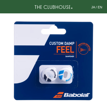
JA
/
EN