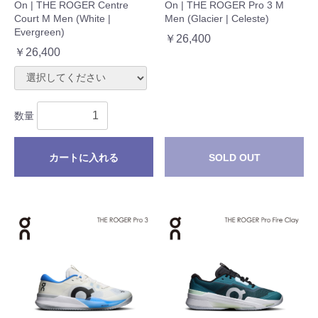
On | THE ROGER Centre
On | THE ROGER Pro 3 M
Court M Men (White |
Men (Glacier | Celeste)
Evergreen)
￥26,400
￥26,400
数量
カートに入れる
SOLD OUT