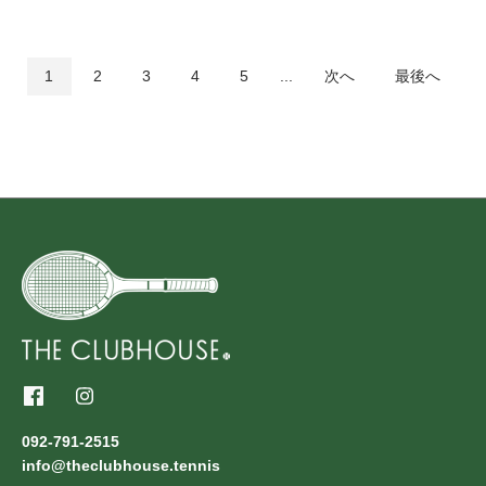
1
2
3
4
5
...
次へ
最後へ
092-791-2515
info@theclubhouse.tennis