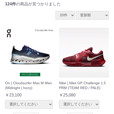
124件
の商品が見つかりました
On | Cloudsurfer Max M Men
Nike | Nike GP Challenge 1.5
(Midnight | Ivory)
PRM (TEAM RED / PALE)
￥23,100
￥25,080