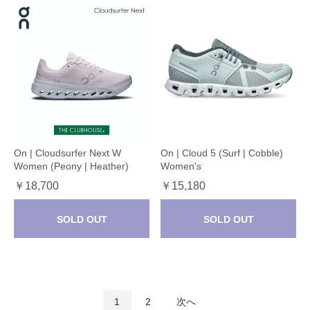
On | Cloudsurfer Next W
On | Cloud 5 (Surf | Cobble)
Women (Peony | Heather)
Women's
￥18,700
￥15,180
SOLD OUT
SOLD OUT
1
2
次へ