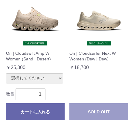
On | Cloudswift Amp W
On | Cloudsurfer Next W
Women (Sand | Desert)
Women (Dew | Dew)
￥25,300
￥18,700
数量
カートに入れる
SOLD OUT