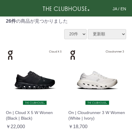
JA
/
EN
26件
の商品が見つかりました
On | Cloud X 5 W Wonen
On | Cloudrunner 3 W Women
(Black | Black)
(White | Ivory)
￥22,000
￥18,700