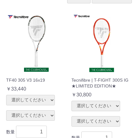
TF40 305 V3 16x19
Tecnifibre | T-FIGHT 300S IG
★LIMITED EDITION★
￥33,440
￥30,800
数量
数量