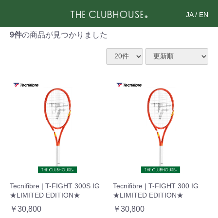
JA
/
EN
9件
の商品が見つかりました
Tecnifibre | T-FIGHT 300S IG
Tecnifibre | T-FIGHT 300 IG
★LIMITED EDITION★
★LIMITED EDITION★
￥30,800
￥30,800