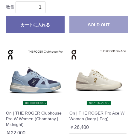
数量
カートに入れる
SOLD OUT
On | THE ROGER Clubhouse
On | THE ROGER Pro Ace W
Pro W Women (Chambray |
Women (Ivory | Fog)
Midnight)
￥26,400
￥22,000