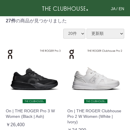
JA
/
EN
27件
の商品が見つかりました
On | THE ROGER Pro 3 W
On | THE ROGER Clubhouse
Women (Black | Ash)
Pro 2 W Women (White |
Ivory)
￥26,400