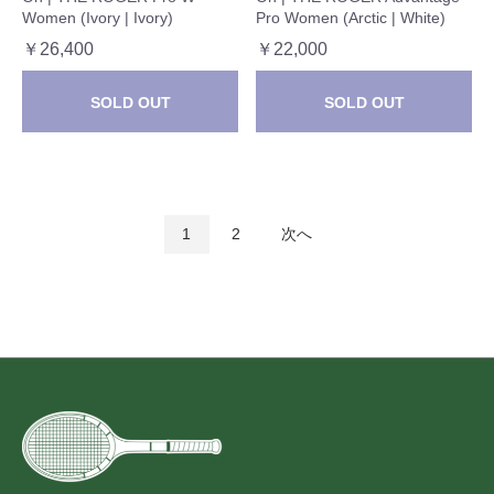
Women (Ivory | Ivory)
Pro Women (Arctic | White)
￥26,400
￥22,000
SOLD OUT
SOLD OUT
1
2
次へ