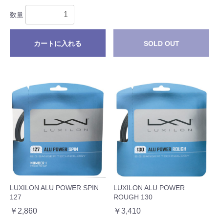
数量
カートに入れる
SOLD OUT
LUXILON ALU POWER SPIN
LUXILON ALU POWER
127
ROUGH 130
￥2,860
￥3,410