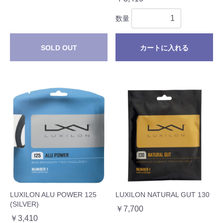
数量
SOLD OUT
カートに入れる
LUXILON ALU POWER 125
LUXILON NATURAL GUT 130
(SILVER)
￥7,700
￥3,410