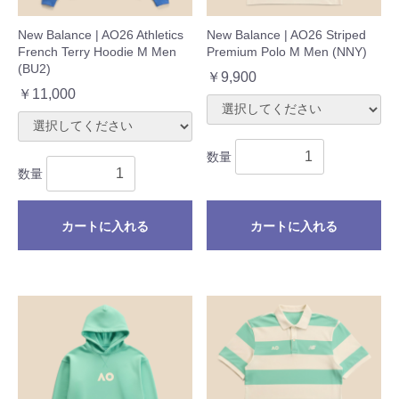
New Balance | AO26 Athletics
New Balance | AO26 Striped
French Terry Hoodie M Men
Premium Polo M Men (NNY)
(BU2)
￥9,900
￥11,000
数量
数量
カートに入れる
カートに入れる