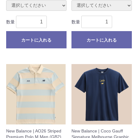
数量
数量
カートに入れる
カートに入れる
New Balance | AO26 Striped
New Balance | Coco Gauff
Premium Polo M Men (GB2)
Signature Melbourne Graphic