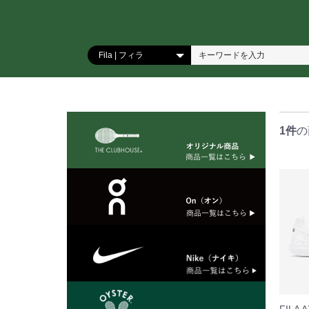
1件
の
FILA 