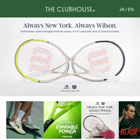
JA
/
EN