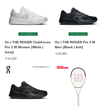
On | THE ROGER Clubhouse
On | THE ROGER Pro 3 M
Pro 2 W Women (White |
Men (Black | Ash)
Ivory)
￥26,400
￥24,200