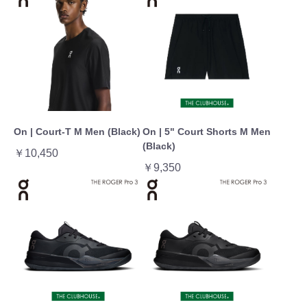
On | Court-T M Men (Black)
On | 5" Court Shorts M Men
(Black)
￥10,450
￥9,350