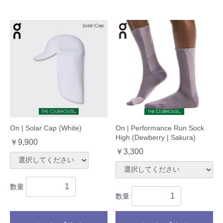
On | Solar Cap (White)
On | Performance Run Sock
High (Dewberry | Sakura)
￥9,900
￥3,300
数量
数量