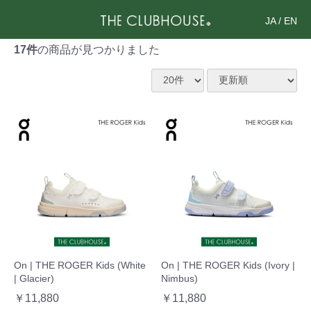
JA
/
EN
17件
の商品が見つかりました
On | THE ROGER Kids (White
On | THE ROGER Kids (Ivory |
| Glacier)
Nimbus)
￥11,880
￥11,880