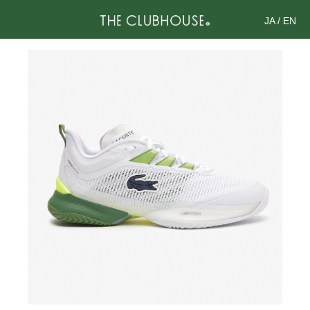
JA
/
EN