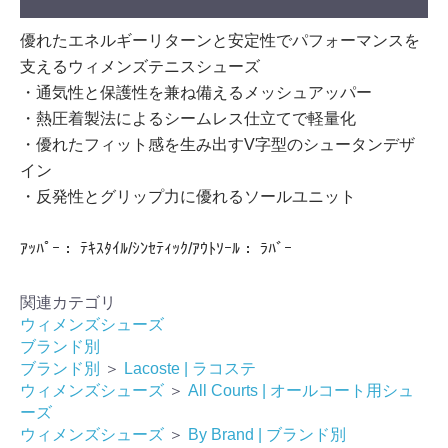
優れたエネルギーリターンと安定性でパフォーマンスを
支えるウィメンズテニスシューズ
・通気性と保護性を兼ね備えるメッシュアッパー
・熱圧着製法によるシームレス仕立てで軽量化
・優れたフィット感を生み出すV字型のシュータンデザ
イン
・反発性とグリップ力に優れるソールユニット
ｱｯﾊﾟｰ： ﾃｷｽﾀｲﾙ/ｼﾝｾﾃｨｯｸ/ｱｳﾄｿｰﾙ： ﾗﾊﾞｰ
関連カテゴリ
ウィメンズシューズ
ブランド別
ブランド別
＞
Lacoste | ラコステ
ウィメンズシューズ
＞
All Courts | オールコート用シュ
ーズ
ウィメンズシューズ
＞
By Brand | ブランド別