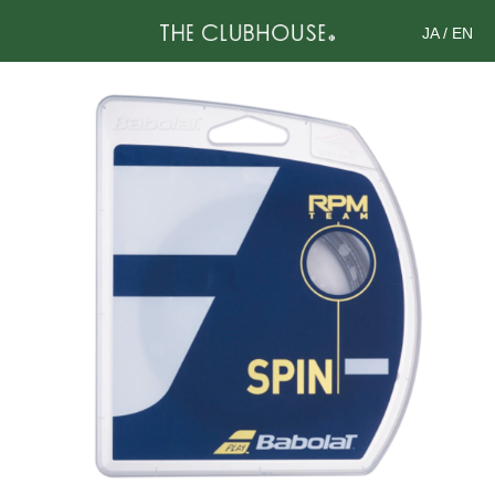
JA
/
EN