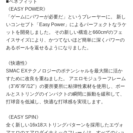
■ベネフィット
《EASY POWER》
「ゲームにパワーが必要だ」というプレーヤーに。 新し
いコンセプト「Easy Power」によるパーフェクトなラケ
ットを開発しました。 その新しい構造と660cm²のフェ
イスサイズにより、かつてないほど簡単に深くパワーの
あるボールを返せるようになりました。
《快適性》
SMAC EXテクノロジーのポテンシャルを最大限に活か
すために改良を重ねました。 アエロモジュラーフレーム
（3"/6"/9"/12"）の要所要所に粘弾性素材を使用し、ボー
ルとストリングのインパクトの瞬間に振動を緩和して、
打球音を低減し、快適な打球感を実現します。
《EASY SPIN》
全く新しい16x18ストリングパターンを採用したエヴォ
アエロのエアロダイナミックフレームは、すべてのショ