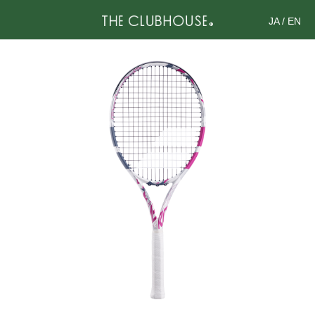
JA
/
EN