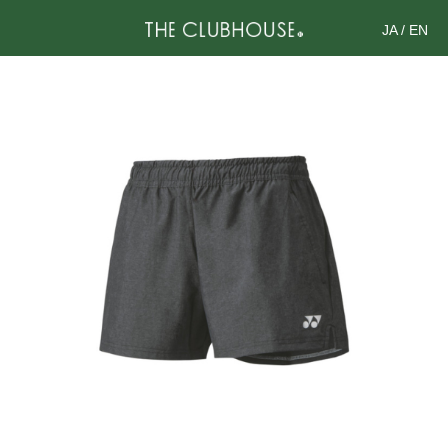
JA
/
EN