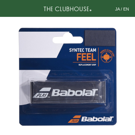
JA
/
EN