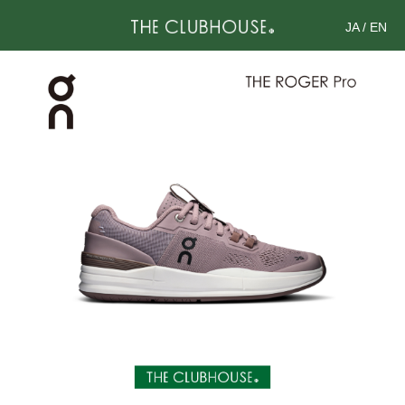
JA
/
EN