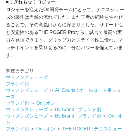
■まぎれもなく​​​​​ロジャー
ロジャーを​​​​​迎えた​​​​​On開発チームに​​​​​と​​​って、​​​​​テニスシュー
ズの​​​​​製作は​​​​​当然の​​​​​流れでした。​​​​​また​​​​​王者の​​​​​経験を​​​​​生かせ
る​​​​​ことで、​​​​​その意義は​​​​​さらに​​​​​深まりました。​​​​​サポート性
と​​​​​安定性の​​​​​ある​​​​​THE ROGER Proなら、​​​​​試合で​​​​​最高の​​​​​実
力を​​​​​発揮できます。​​​​​グリップ力と​​​​​スライド性に​​​​​優れ、​​​​​マ
ッチポイントを​​​​​乗り切るのに​​​​​十分な​​​​​パワーを​​​​​備えていま
す。
関連カテゴリ
ウィメンズシューズ
ブランド別
ウィメンズシューズ
＞
All Courts | オールコート用シュ
ーズ
ブランド別
＞
On | オン
ウィメンズシューズ
＞
By Brand | ブランド別
ウィメンズシューズ
＞
By Brand | ブランド別
＞
On | オ
ン
ブランド別
＞
On | オン
＞
THE ROGER | テニスシュー