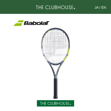
JA
/
EN