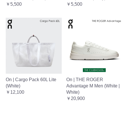
￥5,500
￥5,500
On | Cargo Pack 60L Lite
On | THE ROGER
(White)
Advantage M Men (White |
￥12,100
White)
￥20,900