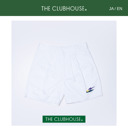
JA
/
EN