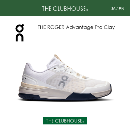
JA
/
EN