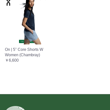
On | 5" Core Shorts W
Women (Chambray)
￥6,600