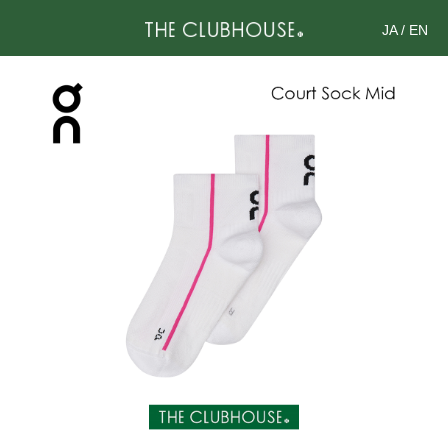
JA
/
EN