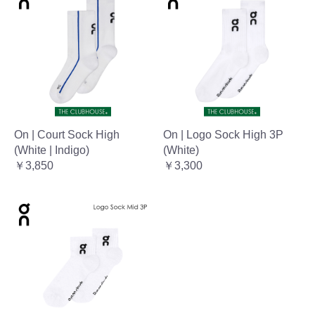
On | Court Sock High
On | Logo Sock High 3P
(White | Indigo)
(White)
￥3,850
￥3,300