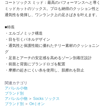
コートソックス ミッド：​最高の​パフォーマンスへと​導く​
ミッドカットの​ソックス。​プロも​納得の​クッション性と​
通気性を​発揮し、​ワンランク上の​足さばきを​叶えます。
■特長
・エルゴノミック構造
・目を引くパネルデザイン
・通気性と保護性能に優れたテリー素材のクッショニン
グ
・足首とアーチの安定感を高めるゾーン別着圧設計
・前面と背面にブランドロゴを配置
・摩擦の起きにくい糸を使用し、肌擦れを防止
関連カテゴリ
アパレル小物
ブランド別
アパレル小物
＞
Socks ソックス
ブランド別
＞
On | オン