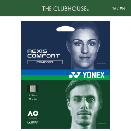
JA
/
EN